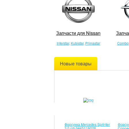
Запчасти для Nissan
Запча
Interstar
,
Kubistar
,
Primastar
Combo
Новые товары
Форсунка Mercedes Sprinter
Форсун
3.0 cdi 0445116028,
Connec