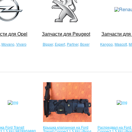
сти для Opel
Запчасти для Peugeot
Запчасти для 
,
Movano
,
Vivaro
Bipper
,
Expert
,
Partner
,
Boxer
Kangoo
,
Mascott
,
M
ка Ford Transit
Крышка клапанная на Ford
Распредвал на Ford 
t 1.5 tdci 9828959880
Transit Connect 1.5 tdci (Форд
Connect 1.5 tdci (Фо