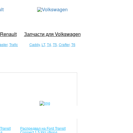
Renault
Запчасти для Volkswagen
aster
,
Trafic
Caddy
,
LT
,
T4
,
T5
,
Crafter
,
T6
Transit
Распредвал на Ford Transit
рд
Connect 1.5 tdci (Форд