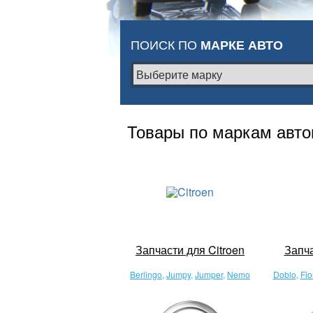
ПОИСК ПО
МАРКЕ АВТО
Товары по маркам авт
Запчасти для Citroen
Запча
Berlingo
,
Jumpy
,
Jumper
,
Nemo
Doblo
,
Fio