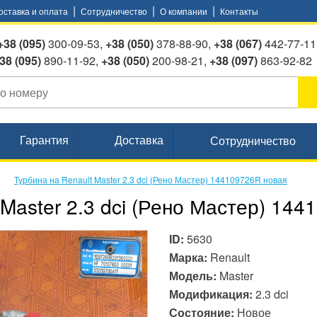
|
|
|
оставка и оплата
Сотрудничество
О компании
Контакты
+38 (095)
300-09-53,
+38 (050)
378-88-90,
+38 (067)
442-77-11
095)
890-11-92,
+38 (050)
200-98-21,
+38 (097)
863-92-82
Гарантия
Доставка
Сотрудничество
Турбина на Renault Master 2.3 dci (Рено Мастер) 144109726R новая
 Master 2.3 dci (Рено Мастер) 14
ID:
5630
Марка:
Renault
Модель:
Master
Модификация:
2.3 dci
Состояние:
Новое