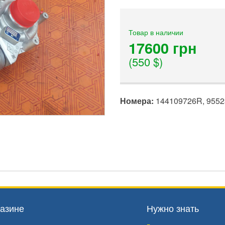
Товар в наличии
17600 грн
(550 $)
Номера:
144109726R, 9552
азине
Нужно знать