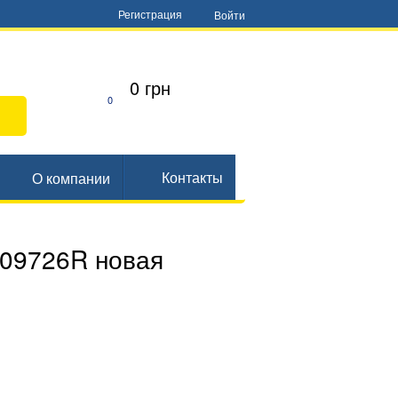
Регистрация
Войти
0 грн
0
Контакты
О компании
4109726R новая