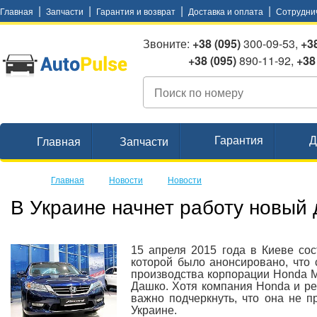
|
|
|
|
Главная
Запчасти
Гарантия и возврат
Доставка и оплата
Сотрудни
Звоните:
+38 (095)
300-09-53,
+38
+38 (095)
890-11-92,
+38
Гарантия
Д
Главная
Запчасти
Главная
Новости
Новости
В Украине начнет работу новый
15 апреля 2015 года в Киеве со
которой было анонсировано, что
производства корпорации Honda M
Дашко. Хотя компания Honda и ре
важно подчеркнуть, что она не п
Украине.