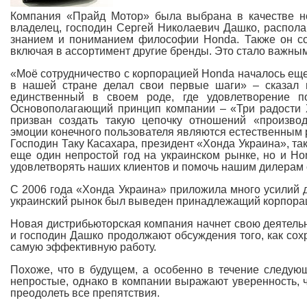
Компания «Прайд Мотор» была выбрана в качестве но
владелец, господин Сергей Николаевич Дашко, распола
знанием и пониманием философии Honda. Также он сос
включая в ассортимент другие бренды. Это стало важны
«Моё сотрудничество с корпорацией Honda началось еще
в нашей стране делал свои первые шаги» – сказал 
единственный в своем роде, где удовлетворение п
Основополагающий принцип компании – «Три радости Х
призван создать такую цепочку отношений «производи
эмоции конечного пользователя являются естественным 
Господин Таку Касахара, президент «Хонда Украина», т
еще один непростой год на украинском рынке, но и Ho
удовлетворять наших клиентов и помочь нашим дилерам 
С 2006 года «Хонда Украина» приложила много усилий д
украинский рынок был выведен принадлежащий корпора
Новая дистрибьюторская компания начнет свою деятельно
и господин Дашко продолжают обсуждения того, как сох
самую эффективную работу.
Похоже, что в будущем, а особенно в течение следующ
непростые, однако в компании выражают уверенность, 
преодолеть все препятствия.