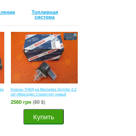
пление
Топливная
система
es
Клапан ТНВД на Mercedes Sprinter 2.2
cdi (Мерседес Спринтер) новый
2560 грн
(80 $)
Купить