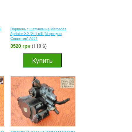
і
Поршень с шатуном на Mercedes
Sprinter 2.2 (2.1) cdі (Мерседес
Спринтер) A651
3520 грн
(110 $)
Купить
er
Топливный насос на Mercedes Sprinter