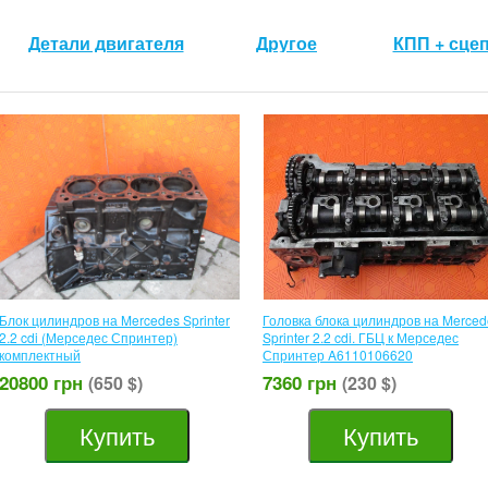
Детали двигателя
Другое
КПП + сце
Блок цилиндров на Mercedes Sprinter
Головка блока цилиндров на Merced
2.2 cdi (Мерседес Спринтер)
Sprinter 2.2 cdi. ГБЦ к Мерседес
комплектный
Спринтер A6110106620
20800 грн
7360 грн
(650 $)
(230 $)
Купить
Купить