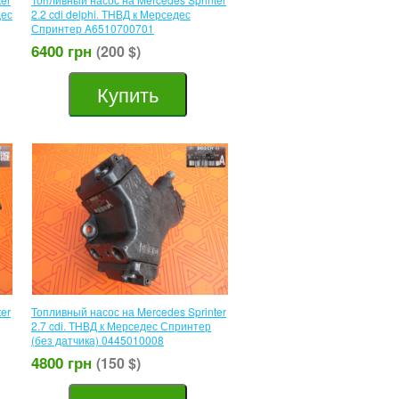
дес
2.2 cdi delphi. ТНВД к Мерседес
Спринтер A6510700701
6400 грн
(200 $)
Купить
er
Топливный насос на Mercedes Sprinter
2.7 cdi. ТНВД к Мерседес Спринтер
(без датчика) 0445010008
4800 грн
(150 $)