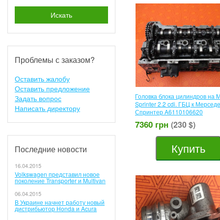
Искать
Проблемы с заказом?
Оставить жалобу
Оставить предложение
Головка блока цилиндров на 
Задать вопрос
Sprinter 2.2 cdi. ГБЦ к Мерсед
Написать директору
Спринтер A6110106620
7360 грн
(230 $)
Купить
Последние новости
16.04.2015
Volkswagen представил новое
поколение Transporter и Multivan
06.04.2015
В Украине начнет работу новый
дистрибьютор Honda и Acura