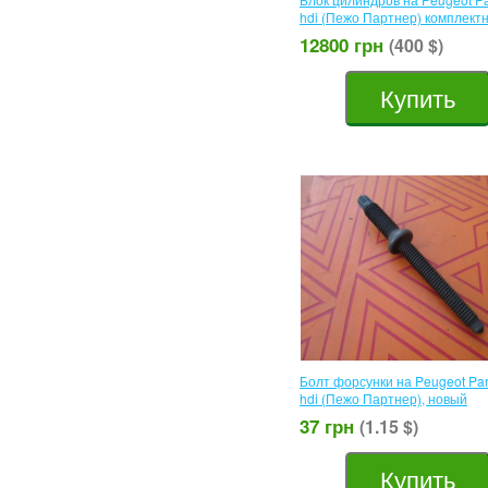
hdi (Пежо Партнер) комплект
12800 грн
(400 $)
Купить
Болт форсунки на Peugeot Par
hdi (Пежо Партнер), новый
37 грн
(1.15 $)
Купить